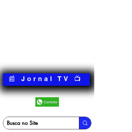
📰 Jornal TV 📺