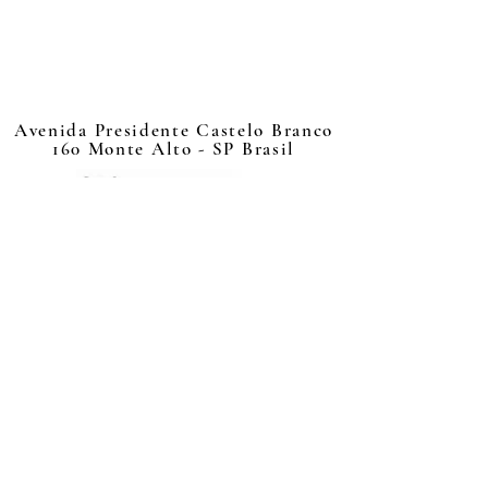
Avenida Presidente Castelo Branco
160 Monte Alto - SP Brasil
📰 Jornal TV 📺
brasil@jornal.net.br