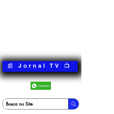
📰 Jornal TV 📺